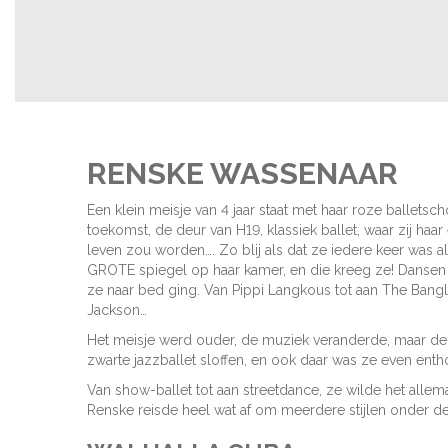
RENSKE WASSENAAR
Een klein meisje van 4 jaar staat met haar roze balletsc
toekomst, de deur van H19, klassiek ballet, waar zij haar
leven zou worden…. Zo blij als dat ze iedere keer was
GROTE spiegel op haar kamer, en die kreeg ze! Dansen 
ze naar bed ging. Van Pippi Langkous tot aan The Bangl
Jackson…
Het meisje werd ouder, de muziek veranderde, maar de pa
zwarte jazzballet sloffen, en ook daar was ze even entho
Van show-ballet tot aan streetdance, ze wilde het allem
Renske reisde heel wat af om meerdere stijlen onder de 