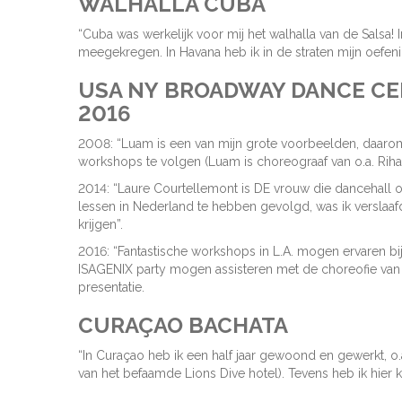
WALHALLA CUBA
“Cuba was werkelijk voor mij het walhalla van de Salsa!
meegekregen. In Havana heb ik in de straten mijn oefeni
USA NY BROADWAY DANCE CEN
2016
2008: “Luam is een van mijn grote voorbeelden, daaro
workshops te volgen (Luam is choreograaf van o.a. Riha
2014: “Laure Courtellemont is DE vrouw die dancehall 
lessen in Nederland te hebben gevolgd, was ik verslaaf
krijgen”.
2016: “Fantastische workshops in L.A. mogen ervaren bi
ISAGENIX party mogen assisteren met de choreofie van 
presentatie.
CURAÇAO BACHATA
“In Curaçao heb ik een half jaar gewoond en gewerkt, 
van het befaamde Lions Dive hotel). Tevens heb ik hier