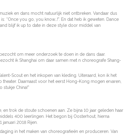
uziek en dans mocht natuurlijk niet ontbreken. Vandaar dus
s: “Once you go, you know…!”. En dat heb ik geweten. Dance
nd blijf ik up to date in deze style door middel van
 bezocht om meer onderzoek te doen in de dans daar.
zocht ik Shanghai om daar samen met n choreografe Shang-
t-Scout en het inkopen van kleding. Uiteraard, kon ik het
Po theater. Daarnaast voor het eerst Hong-Kong mogen ervaren,
o stukje China!”
, en trok de stoute schoenen aan. Ze bijna 10 jaar geleden haar
nmiddels 400 leerlingen. Het begon bij Oosterhout, hierna
 januari 2018 Rijen.
tdaging in het maken van choreografieën en produceren. Van