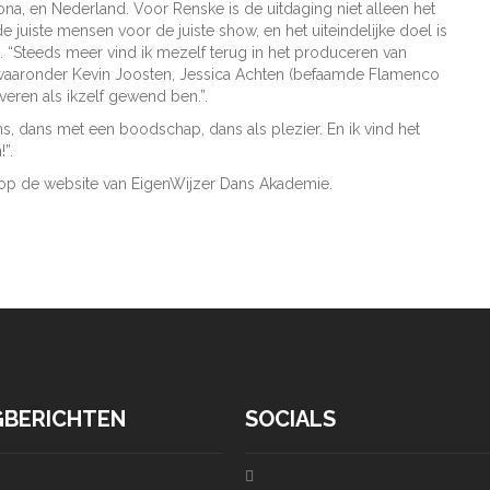
lona, en Nederland. Voor Renske is de uitdaging niet alleen het
 juiste mensen voor de juiste show, en het uiteindelijke doel is
 “Steeds meer vind ik mezelf terug in het produceren van
waaronder Kevin Joosten, Jessica Achten (befaamde Flamenco
veren als ikzelf gewend ben.”.
s, dans met een boodschap, dans als plezier. En ik vind het
”.
n op de website van EigenWijzer Dans Akademie.
GBERICHTEN
SOCIALS