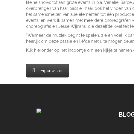
kleine shows tot aan grote events in o.a. Venetië, Barce
overbrengen van haar passie, maar ook het vinden van de
het samensmelten van alle elementen tot één productie.
events, en werk ik samen met meerdere choreografen 
choreografe) en Jesse Wijnans, die dezelfde kwaliteit le
“Wanneer de muziek begint te spelen, zie en voel ik dan
heerlijk om deze passie en liefde met u te mogen delen!
Klik hieronder op het incoontje om een kijkje te neme
Eigenwijzer
BLO