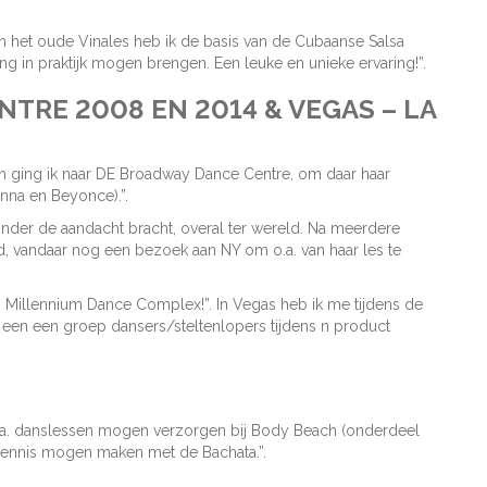
 In het oude Vinales heb ik de basis van de Cubaanse Salsa
ng in praktijk mogen brengen. Een leuke en unieke ervaring!”.
TRE 2008 EN 2014 & VEGAS – LA
m ging ik naar DE Broadway Dance Centre, om daar haar
nna en Beyonce).”.
onder de aandacht bracht, overal ter wereld. Na meerdere
d, vandaar nog een bezoek aan NY om o.a. van haar les te
j Millennium Dance Complex!”. In Vegas heb ik me tijdens de
een een groep dansers/steltenlopers tijdens n product
o.a. danslessen mogen verzorgen bij Body Beach (onderdeel
 kennis mogen maken met de Bachata.”.