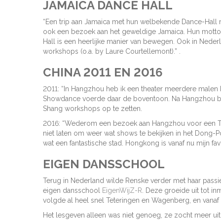
JAMAICA DANCE HALL
“Een trip aan Jamaica met hun welbekende Dance-Hall m
ook een bezoek aan het geweldige Jamaica. Hun motto i
Hall is een heerlijke manier van bewegen. Ook in Nederla
workshops (o.a. by Laure Courtellemont).” .
CHINA 2011 EN 2016
2011: “In Hangzhou heb ik een theater meerdere malen
Showdance voerde daar de boventoon. Na Hangzhou be
Shang workshops op te zetten.
2016: “Wederom een bezoek aan Hangzhou voor een Talen
niet laten om weer wat shows te bekijken in het Dong-
wat een fantastische stad. Hongkong is vanaf nu mijn fav
EIGEN DANSSCHOOL
Terug in Nederland wilde Renske verder met haar passie
eigen dansschool
EigenWijZ-R
. Deze groeide uit tot i
volgde al heel snel Teteringen en Wagenberg, en vanaf 1
Het lesgeven alleen was niet genoeg, ze zocht meer ui